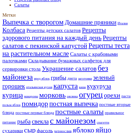
Салаты
Метки
Выпечка с творогом
Домашние пряники
Италия
Рецепты
Колбаса
Рецепты детских салатов
здорового питания на каждый день
Рецепты
Рецепты теста
салатов с пекинской капустой
на растительном масле
Салаты с крабовыми
палочками
Складывание бумажных салфеток для
без
Украшение салатов
сервировки стола
майонеза
зеленый
грибы
диета
вред яблок
заготовки
капуста
горошек
кукуруза
итальянская кухня
каша
огурец
морковь
курица
орехи
паста
макароны
овсянка
помидор
постная выпечка
постные вторые
польза яблок
постные салаты
блюда
постные первые блюда
правильное
с майонезом
рыба
свекла
питание
спагетти
яйцо
яблоко
сыр
фасоль
сухарики
чернослив