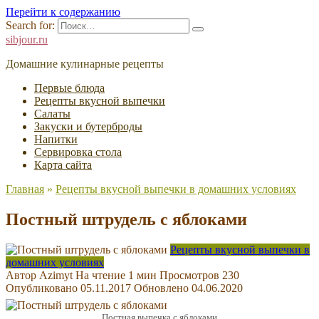
Перейти к содержанию
Search for:
sibjour.ru
Домашние кулинарные рецепты
Первые блюда
Рецепты вкусной выпечки
Салаты
Закуски и бутерброды
Напитки
Cервировка стола
Карта сайта
Главная
»
Рецепты вкусной выпечки в домашних условиях
Постный штрудель с яблоками
Рецепты вкусной выпечки в
домашних условиях
Автор
Azimyt
На чтение
1 мин
Просмотров
230
Опубликовано
05.11.2017
Обновлено
04.06.2020
Постная выпечка с яблоками