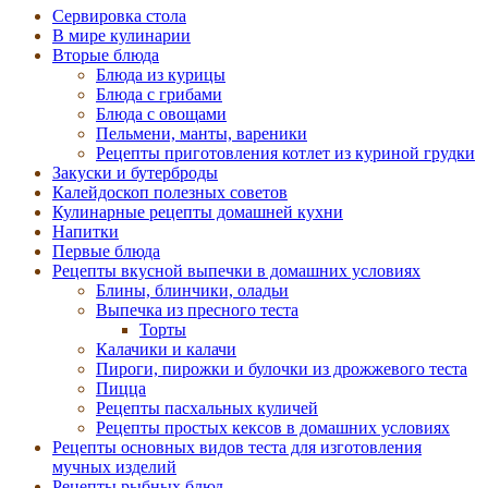
Cервировка стола
В мире кулинарии
Вторые блюда
Блюда из курицы
Блюда с грибами
Блюда с овощами
Пельмени, манты, вареники
Рецепты приготовления котлет из куриной грудки
Закуски и бутерброды
Калейдоскоп полезных советов
Кулинарные рецепты домашней кухни
Напитки
Первые блюда
Рецепты вкусной выпечки в домашних условиях
Блины, блинчики, оладьи
Выпечка из пресного теста
Торты
Калачики и калачи
Пироги, пирожки и булочки из дрожжевого теста
Пицца
Рецепты пасхальных куличей
Рецепты простых кексов в домашних условиях
Рецепты основных видов теста для изготовления
мучных изделий
Рецепты рыбных блюд