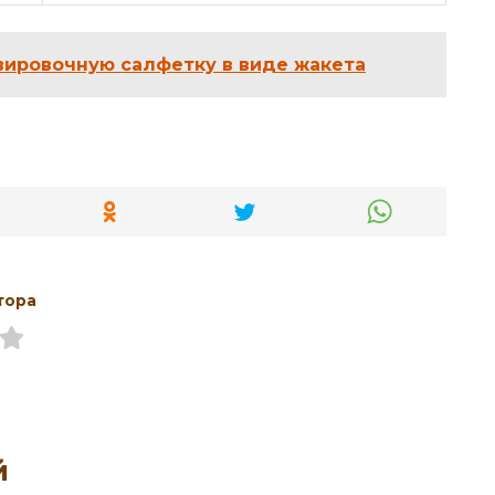
вировочную салфетку в виде жакета
тора
й