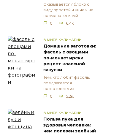
Оказывается яблоко с
виду простой и ничем не
примечательный
0
6.4к.
В МИРЕ КУЛИНАРИИ
Домашние заготовки:
фасоль с овощами
по-монастырски
рецепт классной
закуски
Тем, кто любит фасоль,
предлагается
приготовить из
0
5.2к.
В МИРЕ КУЛИНАРИИ
Польза лука для
здоровья человека:
чем полезен зелёный