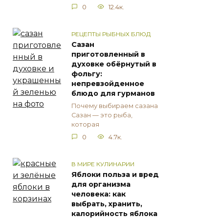
0
12.4к.
РЕЦЕПТЫ РЫБНЫХ БЛЮД
Сазан
приготовленный в
духовке обёрнутый в
фольгу:
непревзойденное
блюдо для гурманов
Почему выбираем сазана
Сазан — это рыба,
которая
0
4.7к.
В МИРЕ КУЛИНАРИИ
Яблоки польза и вред
для организма
человека: как
выбрать, хранить,
калорийность яблока