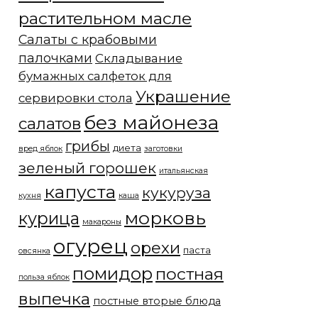
растительном масле
Салаты с крабовыми
палочками
Складывание
бумажных салфеток для
Украшение
сервировки стола
без майонеза
салатов
грибы
диета
вред яблок
заготовки
зеленый горошек
итальянская
капуста
кукуруза
кухня
каша
морковь
курица
макароны
огурец
орехи
паста
овсянка
помидор
постная
польза яблок
выпечка
постные вторые блюда