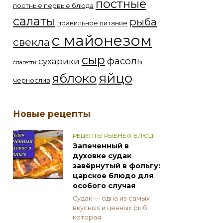
постные
постные первые блюда
салаты
рыба
правильное питание
с майонезом
свекла
сыр
фасоль
сухарики
спагетти
яйцо
яблоко
чернослив
Новые рецепты
РЕЦЕПТЫ РЫБНЫХ БЛЮД
Запеченный в
духовке судак
завёрнутый в фольгу:
царское блюдо для
особого случая
Судак — одна из самых
вкусных и ценных рыб,
которая