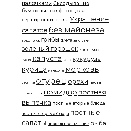
палочками
Складывание
бумажных салфеток для
Украшение
сервировки стола
без майонеза
салатов
грибы
диета
вред яблок
заготовки
зеленый горошек
итальянская
капуста
кукуруза
кухня
каша
морковь
курица
макароны
огурец
орехи
паста
овсянка
помидор
постная
польза яблок
выпечка
постные вторые блюда
постные
постные первые блюда
салаты
рыба
правильное питание