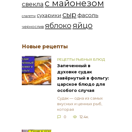
с майонезом
свекла
сыр
фасоль
сухарики
спагетти
яйцо
яблоко
чернослив
Новые рецепты
РЕЦЕПТЫ РЫБНЫХ БЛЮД
Запеченный в
духовке судак
завёрнутый в фольгу:
царское блюдо для
особого случая
Судак — одна из самых
вкусных и ценных рыб,
которая
0
12.4к.