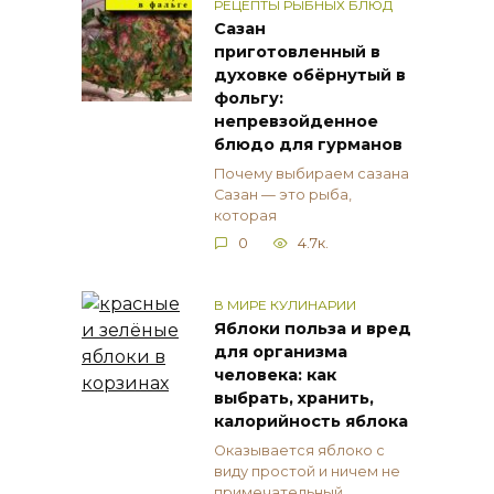
РЕЦЕПТЫ РЫБНЫХ БЛЮД
Сазан
приготовленный в
духовке обёрнутый в
фольгу:
непревзойденное
блюдо для гурманов
Почему выбираем сазана
Сазан — это рыба,
которая
0
4.7к.
В МИРЕ КУЛИНАРИИ
Яблоки польза и вред
для организма
человека: как
выбрать, хранить,
калорийность яблока
Оказывается яблоко с
виду простой и ничем не
примечательный