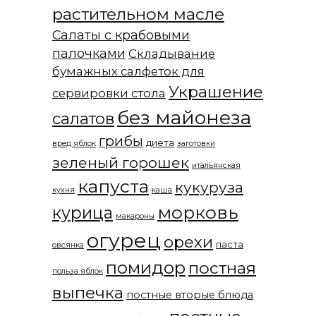
растительном масле
Салаты с крабовыми
палочками
Складывание
бумажных салфеток для
Украшение
сервировки стола
без майонеза
салатов
грибы
диета
вред яблок
заготовки
зеленый горошек
итальянская
капуста
кукуруза
кухня
каша
морковь
курица
макароны
огурец
орехи
паста
овсянка
помидор
постная
польза яблок
выпечка
постные вторые блюда