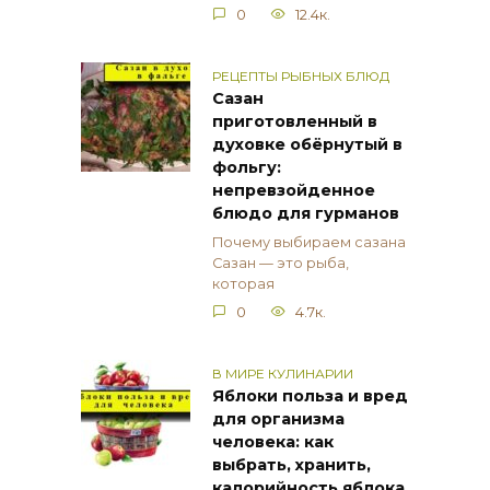
0
12.4к.
РЕЦЕПТЫ РЫБНЫХ БЛЮД
Сазан
приготовленный в
духовке обёрнутый в
фольгу:
непревзойденное
блюдо для гурманов
Почему выбираем сазана
Сазан — это рыба,
которая
0
4.7к.
В МИРЕ КУЛИНАРИИ
Яблоки польза и вред
для организма
человека: как
выбрать, хранить,
калорийность яблока