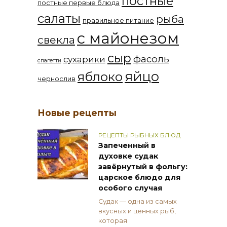
постные
постные первые блюда
салаты
рыба
правильное питание
с майонезом
свекла
сыр
фасоль
сухарики
спагетти
яйцо
яблоко
чернослив
Новые рецепты
РЕЦЕПТЫ РЫБНЫХ БЛЮД
Запеченный в
духовке судак
завёрнутый в фольгу:
царское блюдо для
особого случая
Судак — одна из самых
вкусных и ценных рыб,
которая