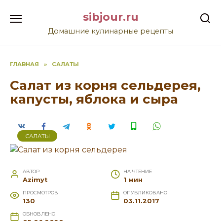
Перейти
sibjour.ru
к
содержанию
Домашние кулинарные рецепты
ГЛАВНАЯ
»
САЛАТЫ
Салат из корня сельдерея,
капусты, яблока и сыра
САЛАТЫ
АВТОР
НА ЧТЕНИЕ
Azimyt
1 мин
ПРОСМОТРОВ
ОПУБЛИКОВАНО
130
03.11.2017
ОБНОВЛЕНО