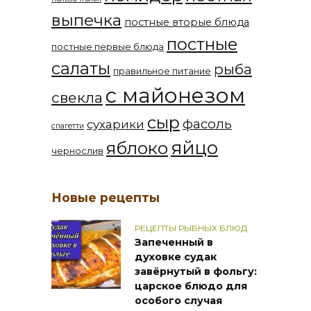
выпечка
постные вторые блюда
постные
постные первые блюда
салаты
рыба
правильное питание
с майонезом
свекла
сыр
фасоль
сухарики
спагетти
яйцо
яблоко
чернослив
Новые рецепты
РЕЦЕПТЫ РЫБНЫХ БЛЮД
Запеченный в
духовке судак
завёрнутый в фольгу:
царское блюдо для
особого случая