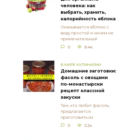
человека: как
выбрать, хранить,
калорийность яблока
Оказывается яблоко с
виду простой и ничем не
примечательный
0
6.4к.
В МИРЕ КУЛИНАРИИ
Домашние заготовки:
фасоль с овощами
по-монастырски
рецепт классной
закуски
Тем, кто любит фасоль,
предлагается
приготовить из
0
5.2к.