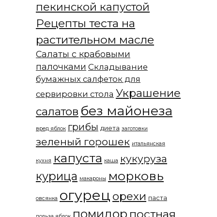
пекинской капустой
Рецепты теста на
растительном масле
Салаты с крабовыми
палочками
Складывание
бумажных салфеток для
Украшение
сервировки стола
без майонеза
салатов
грибы
диета
вред яблок
заготовки
зеленый горошек
итальянская
капуста
кукуруза
кухня
каша
морковь
курица
макароны
огурец
орехи
паста
овсянка
помидор
постная
польза яблок