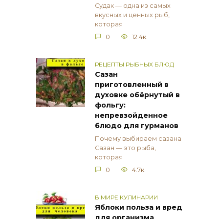
Судак — одна из самых
вкусных и ценных рыб,
которая
0
12.4к.
РЕЦЕПТЫ РЫБНЫХ БЛЮД
Сазан
приготовленный в
духовке обёрнутый в
фольгу:
непревзойденное
блюдо для гурманов
Почему выбираем сазана
Сазан — это рыба,
которая
0
4.7к.
В МИРЕ КУЛИНАРИИ
Яблоки польза и вред
для организма