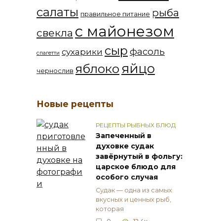
салаты
рыба
правильное питание
с майонезом
свекла
сыр
фасоль
сухарики
спагетти
яйцо
яблоко
чернослив
Новые рецепты
РЕЦЕПТЫ РЫБНЫХ БЛЮД
Запеченный в
духовке судак
завёрнутый в фольгу:
царское блюдо для
особого случая
Судак — одна из самых
вкусных и ценных рыб,
которая