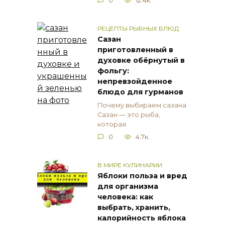
0
12.4к.
РЕЦЕПТЫ РЫБНЫХ БЛЮД
Сазан
приготовленный в
духовке обёрнутый в
фольгу:
непревзойденное
блюдо для гурманов
Почему выбираем сазана
Сазан — это рыба,
которая
0
4.7к.
В МИРЕ КУЛИНАРИИ
Яблоки польза и вред
для организма
человека: как
выбрать, хранить,
калорийность яблока