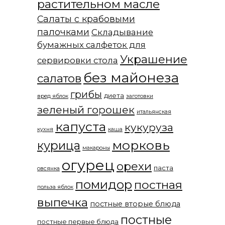
растительном масле
Салаты с крабовыми
палочками
Складывание
бумажных салфеток для
Украшение
сервировки стола
без майонеза
салатов
грибы
диета
вред яблок
заготовки
зеленый горошек
итальянская
капуста
кукуруза
кухня
каша
морковь
курица
макароны
огурец
орехи
паста
овсянка
помидор
постная
польза яблок
выпечка
постные вторые блюда
постные
постные первые блюда