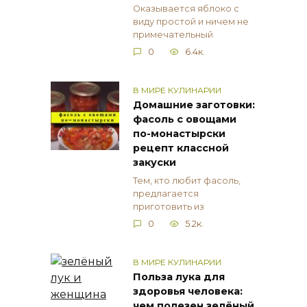
Оказывается яблоко с
виду простой и ничем не
примечательный
0
6.4к.
В МИРЕ КУЛИНАРИИ
Домашние заготовки:
фасоль с овощами
по-монастырски
рецепт классной
закуски
Тем, кто любит фасоль,
предлагается
приготовить из
0
5.2к.
В МИРЕ КУЛИНАРИИ
Польза лука для
здоровья человека:
чем полезен зелёный