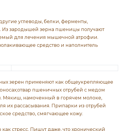
ругие углеводы, белки, ферменты,
ий. Из зародышей зерна пшеницы получают
уемый для лечения мышечной атрофии.
волакивающее средство и наполнитель
ных зерен применяют как общеукрепляющее
поносах;отвар пшеничных отрубей с медом
й. Мякиш, намоченный в горячем молоке,
ля их рассасывания. Припарки из отрубей
кое средство, смягчающее кожу.
 как стресс. Пишут даже, что хронический