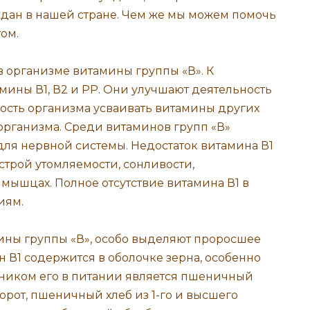
дан в нашей стране. Чем же мы можем помочь
ом.
в организме витамины группы «В». К
мины В1, В2 и РР. Они улучшают деятельность
ость организма усваивать витамины других
организма. Среди витаминов групп «В»
для нервной системы. Недостаток витамина В1
строй утомляемости, сонливости,
 мышцах. Полное отсутствие витамина В1 в
иям.
ины группы «В», особо выделяют проросшее
н В1 содержится в оболочке зерна, особенно
ником его в питании является пшеничный
орот, пшеничный хлеб из 1-го и высшего