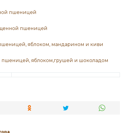
нной пшеницей
ощенной пшеницей
пшеницей, яблоком, мандарином и киви
й пшеницей, яблоком,грушей и шоколадом
тора