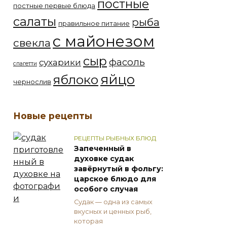
постные
постные первые блюда
салаты
рыба
правильное питание
с майонезом
свекла
сыр
фасоль
сухарики
спагетти
яйцо
яблоко
чернослив
Новые рецепты
РЕЦЕПТЫ РЫБНЫХ БЛЮД
Запеченный в
духовке судак
завёрнутый в фольгу:
царское блюдо для
особого случая
Судак — одна из самых
вкусных и ценных рыб,
которая