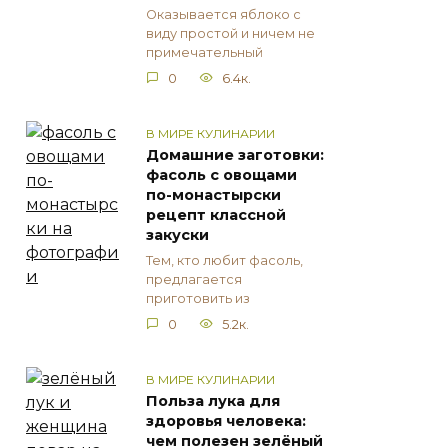
Оказывается яблоко с
виду простой и ничем не
примечательный
0
6.4к.
В МИРЕ КУЛИНАРИИ
Домашние заготовки:
фасоль с овощами
по-монастырски
рецепт классной
закуски
Тем, кто любит фасоль,
предлагается
приготовить из
0
5.2к.
В МИРЕ КУЛИНАРИИ
Польза лука для
здоровья человека:
чем полезен зелёный