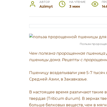
АВТОР
НА ЧТЕНИЕ
ПР
Azimyt
3 мин
14
Польза пророще
Чем полезна пророщенная пшеница д
пшеницы дома. Рецепты с пророщен
Пшеницу возделывали уже 5-7 тысяч л
Средней Азии, в Закавказье.
В настоящее время различают такие в
твердая (Triticum durum). В зернах 
больше белковых веществ, чем в мягк