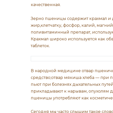
качественная.
Зерно пшеницы содержит крахмал и д
жир,клетчатку, фосфор, калий, магн
поливитаминный препарат, использ
Крахмал широко используется как об
таблеток.
В народной медицине отвар пшенич
средство;отвар мякиша хлеба — при 
пьют при болезнях дыхательных путе
прикладывают к нарывам, опухолям д
пшеницы употребляют как косметичес
Сегодня мы часто слышим такое слово