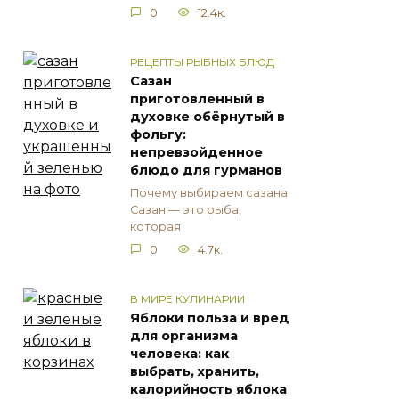
0
12.4к.
РЕЦЕПТЫ РЫБНЫХ БЛЮД
Сазан
приготовленный в
духовке обёрнутый в
фольгу:
непревзойденное
блюдо для гурманов
Почему выбираем сазана
Сазан — это рыба,
которая
0
4.7к.
В МИРЕ КУЛИНАРИИ
Яблоки польза и вред
для организма
человека: как
выбрать, хранить,
калорийность яблока