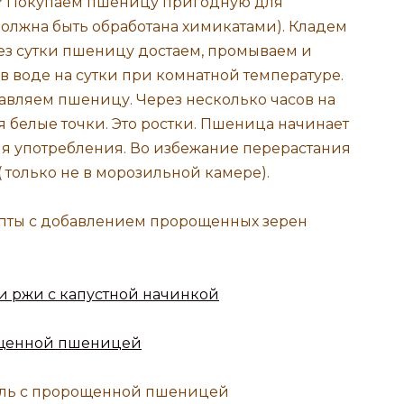
? Покупаем пшеницу пригодную для
 должна быть обработана химикатами). Кладем
ез сутки пшеницу достаем, промываем и
 воде на сутки при комнатной температуре.
авляем пшеницу. Через несколько часов на
 белые точки. Это ростки. Пшеница начинает
ля употребления. Во избежание перерастания
 только не в морозильной камере).
епты с добавлением пророщенных зерен
 ржи с капустной начинкой
ощенной пшеницей
йль с пророщенной пшеницей