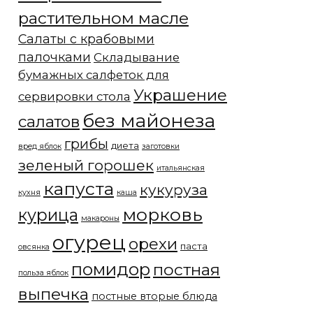
растительном масле
Салаты с крабовыми
палочками
Складывание
бумажных салфеток для
Украшение
сервировки стола
без майонеза
салатов
грибы
диета
вред яблок
заготовки
зеленый горошек
итальянская
капуста
кукуруза
кухня
каша
морковь
курица
макароны
огурец
орехи
паста
овсянка
помидор
постная
польза яблок
выпечка
постные вторые блюда