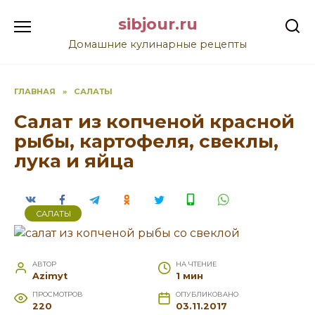
Перейти
sibjour.ru
к
содержанию
Домашние кулинарные рецепты
ГЛАВНАЯ
»
САЛАТЫ
Салат из копченой красной
рыбы, картофеля, свеклы,
лука и яйца
САЛАТЫ
АВТОР
НА ЧТЕНИЕ
Azimyt
1 мин
ПРОСМОТРОВ
ОПУБЛИКОВАНО
220
03.11.2017