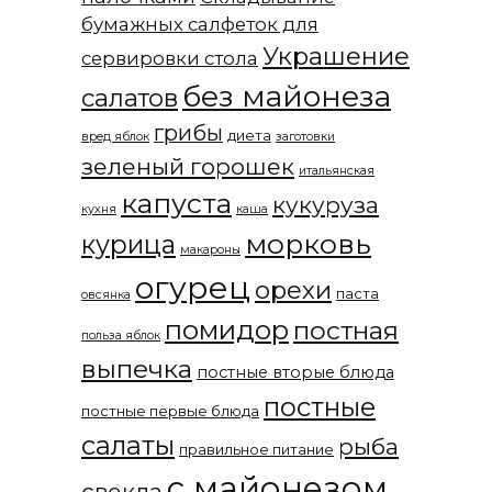
бумажных салфеток для
Украшение
сервировки стола
без майонеза
салатов
грибы
диета
вред яблок
заготовки
зеленый горошек
итальянская
капуста
кукуруза
кухня
каша
морковь
курица
макароны
огурец
орехи
паста
овсянка
помидор
постная
польза яблок
выпечка
постные вторые блюда
постные
постные первые блюда
салаты
рыба
правильное питание
с майонезом
свекла