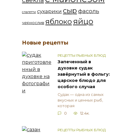
сыр
фасоль
сухарики
спагетти
яйцо
яблоко
чернослив
Новые рецепты
РЕЦЕПТЫ РЫБНЫХ БЛЮД
Запеченный в
духовке судак
завёрнутый в фольгу:
царское блюдо для
особого случая
Судак — одна из самых
вкусных и ценных рыб,
которая
0
12.4к.
РЕЦЕПТЫ РЫБНЫХ БЛЮД