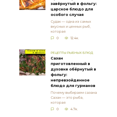
завёрнутый в фольгу:
царское блюдо для
особого случая
Судак — одна из самых
вкусных и ценных рыб,
которая
0
12.4к.
РЕЦЕПТЫ РЫБНЫХ БЛЮД
Сазан
приготовленный в
духовке обёрнутый в
фольгу:
непревзойденное
блюдо для гурманов
Почему выбираем сазана
Сазан — это рыба,
которая
0
4.7к.