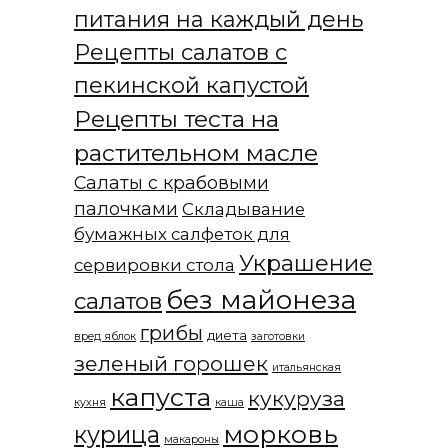
питания на каждый день
Рецепты салатов с
пекинской капустой
Рецепты теста на
растительном масле
Салаты с крабовыми
палочками
Складывание
бумажных салфеток для
Украшение
сервировки стола
без майонеза
салатов
грибы
диета
вред яблок
заготовки
зеленый горошек
итальянская
капуста
кукуруза
кухня
каша
морковь
курица
макароны