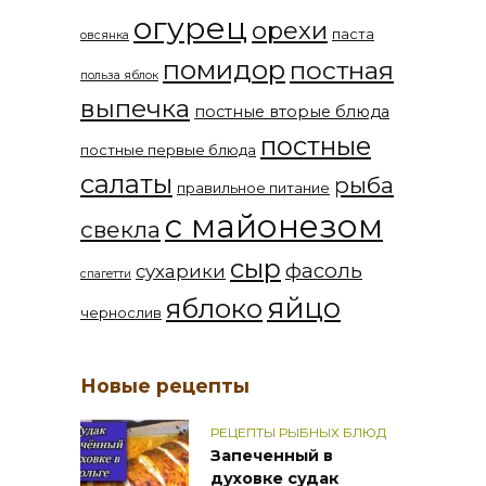
огурец
орехи
паста
овсянка
помидор
постная
польза яблок
выпечка
постные вторые блюда
постные
постные первые блюда
салаты
рыба
правильное питание
с майонезом
свекла
сыр
фасоль
сухарики
спагетти
яйцо
яблоко
чернослив
Новые рецепты
РЕЦЕПТЫ РЫБНЫХ БЛЮД
Запеченный в
духовке судак