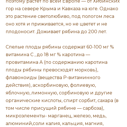
поэтому растет по всей Европе — от Хибинских
гор на севере Крыма и Кавказа на юге. Однако
это растение светолюбиво, под пологом леса
оно хотя и приживается, но не цветет и не
плодоносит. Доживает рябина до 200 лет.
Спелые плоды рябины содержат 60-100 мг %
витамина С , до 18 мг % каротина —
провитамина А (по содержанию каротина
плоды рябины превосходят морковь),
флавоноиды (вещества Р-витаминного
действия), аскорбиновую, фолиевую,
яблочную, лимонную, сорбиновую и другие
органические кислоты, спирт сорбит, сахара (в
том числе присущий рябине — сарбоза),
микроэлементы- марганец, железо, медь,
алюминий,соли калия, кальция, магния,