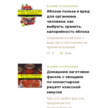
В МИРЕ КУЛИНАРИИ
Яблоки польза и вред
для организма
человека: как
выбрать, хранить,
калорийность яблока
Оказывается яблоко с
виду простой и ничем не
примечательный
0
6.4к.
В МИРЕ КУЛИНАРИИ
Домашние заготовки:
фасоль с овощами
по-монастырски
рецепт классной
закуски
Тем, кто любит фасоль,
предлагается
приготовить из