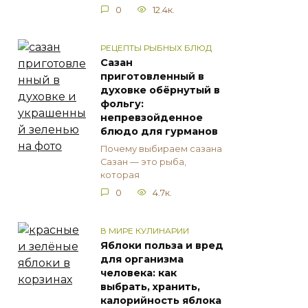
0
12.4к.
РЕЦЕПТЫ РЫБНЫХ БЛЮД
Сазан
приготовленный в
духовке обёрнутый в
фольгу:
непревзойденное
блюдо для гурманов
Почему выбираем сазана
Сазан — это рыба,
которая
0
4.7к.
В МИРЕ КУЛИНАРИИ
Яблоки польза и вред
для организма
человека: как
выбрать, хранить,
калорийность яблока