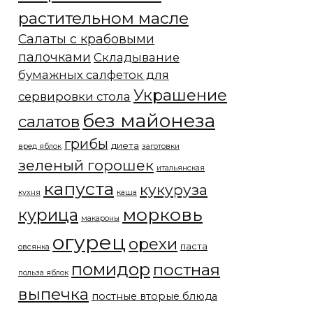
растительном масле
Салаты с крабовыми
палочками
Складывание
бумажных салфеток для
Украшение
сервировки стола
без майонеза
салатов
грибы
диета
вред яблок
заготовки
зеленый горошек
итальянская
капуста
кукуруза
кухня
каша
морковь
курица
макароны
огурец
орехи
паста
овсянка
помидор
постная
польза яблок
выпечка
постные вторые блюда