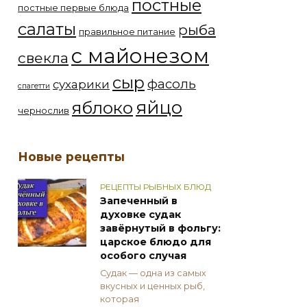
постные
постные первые блюда
салаты
рыба
правильное питание
с майонезом
свекла
сыр
фасоль
сухарики
спагетти
яйцо
яблоко
чернослив
Новые рецепты
РЕЦЕПТЫ РЫБНЫХ БЛЮД
Запеченный в
духовке судак
завёрнутый в фольгу:
царское блюдо для
особого случая
Судак — одна из самых
вкусных и ценных рыб,
которая