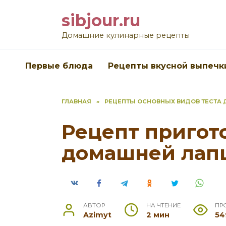
Перейти
sibjour.ru
к
содержанию
Домашние кулинарные рецепты
Первые блюда
Рецепты вкусной выпечк
ГЛАВНАЯ
»
РЕЦЕПТЫ ОСНОВНЫХ ВИДОВ ТЕСТА 
Рецепт пригот
домашней лап
АВТОР
НА ЧТЕНИЕ
ПР
Azimyt
2 мин
54