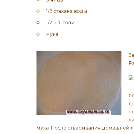
1/2 стакана воды
1/2 ч.л. соли
мука
З
Р
п
д
о
л
мука. После отваривания домашней л