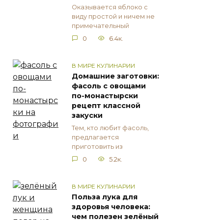
Оказывается яблоко с
виду простой и ничем не
примечательный
0
6.4к.
В МИРЕ КУЛИНАРИИ
Домашние заготовки:
фасоль с овощами
по-монастырски
рецепт классной
закуски
Тем, кто любит фасоль,
предлагается
приготовить из
0
5.2к.
В МИРЕ КУЛИНАРИИ
Польза лука для
здоровья человека:
чем полезен зелёный