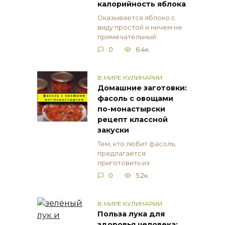
калорийность яблока
Оказывается яблоко с
виду простой и ничем не
примечательный
0
6.4к.
В МИРЕ КУЛИНАРИИ
Домашние заготовки:
фасоль с овощами
по-монастырски
рецепт классной
закуски
Тем, кто любит фасоль,
предлагается
приготовить из
0
5.2к.
В МИРЕ КУЛИНАРИИ
Польза лука для
здоровья человека: