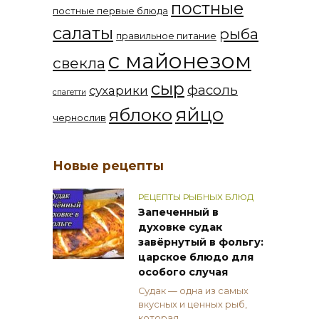
постные
постные первые блюда
салаты
рыба
правильное питание
с майонезом
свекла
сыр
фасоль
сухарики
спагетти
яйцо
яблоко
чернослив
Новые рецепты
РЕЦЕПТЫ РЫБНЫХ БЛЮД
Запеченный в
духовке судак
завёрнутый в фольгу:
царское блюдо для
особого случая
Судак — одна из самых
вкусных и ценных рыб,
которая