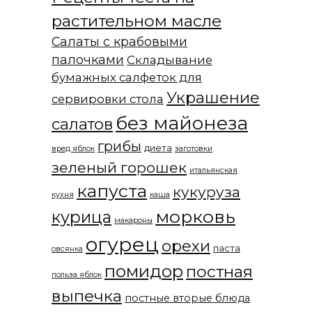
растительном масле
Салаты с крабовыми
палочками
Складывание
бумажных салфеток для
Украшение
сервировки стола
без майонеза
салатов
грибы
диета
вред яблок
заготовки
зеленый горошек
итальянская
капуста
кукуруза
кухня
каша
морковь
курица
макароны
огурец
орехи
паста
овсянка
помидор
постная
польза яблок
выпечка
постные вторые блюда