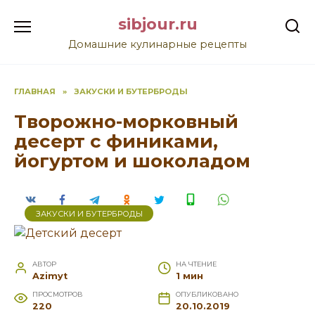
Перейти
sibjour.ru
к
содержанию
Домашние кулинарные рецепты
ГЛАВНАЯ
»
ЗАКУСКИ И БУТЕРБРОДЫ
Творожно-морковный
десерт с финиками,
йогуртом и шоколадом
ЗАКУСКИ И БУТЕРБРОДЫ
АВТОР
НА ЧТЕНИЕ
Azimyt
1 мин
ПРОСМОТРОВ
ОПУБЛИКОВАНО
220
20.10.2019