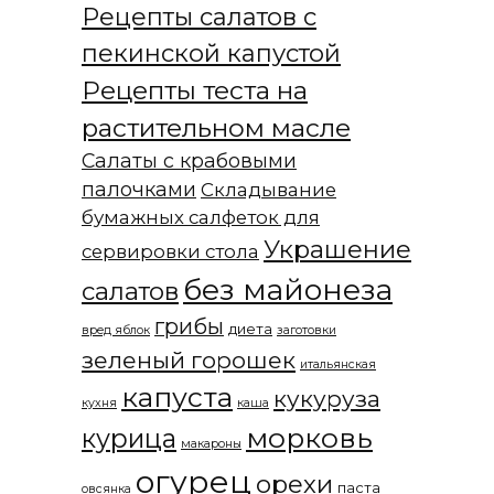
Рецепты салатов с
пекинской капустой
Рецепты теста на
растительном масле
Салаты с крабовыми
палочками
Складывание
бумажных салфеток для
Украшение
сервировки стола
без майонеза
салатов
грибы
диета
вред яблок
заготовки
зеленый горошек
итальянская
капуста
кукуруза
кухня
каша
морковь
курица
макароны
огурец
орехи
паста
овсянка