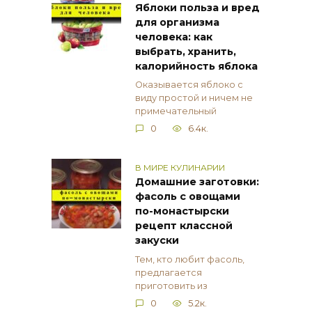
Яблоки польза и вред
для организма
человека: как
выбрать, хранить,
калорийность яблока
Оказывается яблоко с
виду простой и ничем не
примечательный
0
6.4к.
В МИРЕ КУЛИНАРИИ
Домашние заготовки:
фасоль с овощами
по-монастырски
рецепт классной
закуски
Тем, кто любит фасоль,
предлагается
приготовить из
0
5.2к.