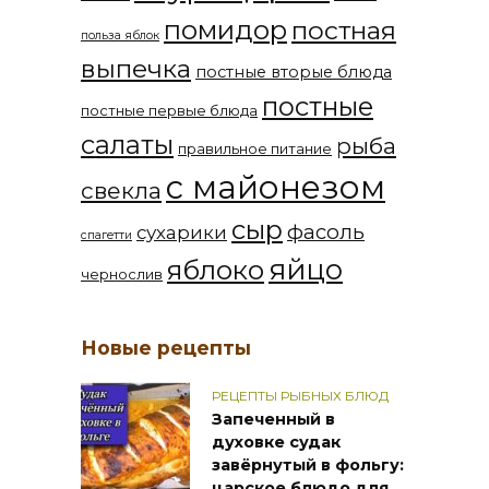
помидор
постная
польза яблок
выпечка
постные вторые блюда
постные
постные первые блюда
салаты
рыба
правильное питание
с майонезом
свекла
сыр
фасоль
сухарики
спагетти
яйцо
яблоко
чернослив
Новые рецепты
РЕЦЕПТЫ РЫБНЫХ БЛЮД
Запеченный в
духовке судак
завёрнутый в фольгу:
царское блюдо для