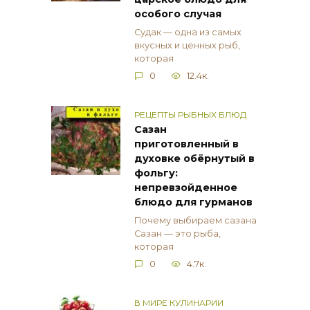
особого случая
Судак — одна из самых
вкусных и ценных рыб,
которая
0
12.4к.
РЕЦЕПТЫ РЫБНЫХ БЛЮД
Сазан
приготовленный в
духовке обёрнутый в
фольгу:
непревзойденное
блюдо для гурманов
Почему выбираем сазана
Сазан — это рыба,
которая
0
4.7к.
В МИРЕ КУЛИНАРИИ