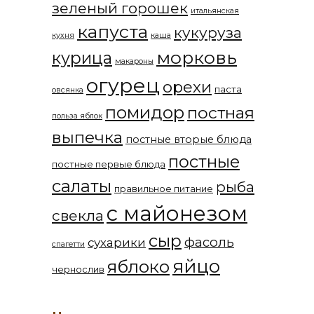
зеленый горошек
итальянская
капуста
кукуруза
кухня
каша
морковь
курица
макароны
огурец
орехи
паста
овсянка
помидор
постная
польза яблок
выпечка
постные вторые блюда
постные
постные первые блюда
салаты
рыба
правильное питание
с майонезом
свекла
сыр
фасоль
сухарики
спагетти
яйцо
яблоко
чернослив