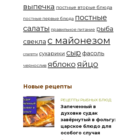
выпечка
постные вторые блюда
постные
постные первые блюда
салаты
рыба
правильное питание
с майонезом
свекла
сыр
фасоль
сухарики
спагетти
яйцо
яблоко
чернослив
Новые рецепты
РЕЦЕПТЫ РЫБНЫХ БЛЮД
Запеченный в
духовке судак
завёрнутый в фольгу:
царское блюдо для
особого случая