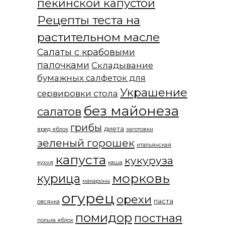
пекинской капустой
Рецепты теста на
растительном масле
Салаты с крабовыми
палочками
Складывание
бумажных салфеток для
Украшение
сервировки стола
без майонеза
салатов
грибы
диета
вред яблок
заготовки
зеленый горошек
итальянская
капуста
кукуруза
кухня
каша
морковь
курица
макароны
огурец
орехи
паста
овсянка
помидор
постная
польза яблок