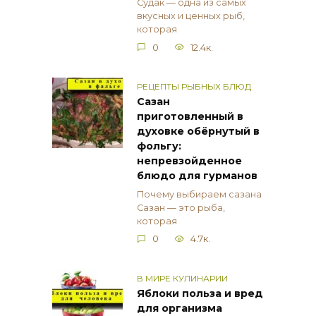
Судак — одна из самых
вкусных и ценных рыб,
которая
0
12.4к.
РЕЦЕПТЫ РЫБНЫХ БЛЮД
Сазан
приготовленный в
духовке обёрнутый в
фольгу:
непревзойденное
блюдо для гурманов
Почему выбираем сазана
Сазан — это рыба,
которая
0
4.7к.
В МИРЕ КУЛИНАРИИ
Яблоки польза и вред
для организма