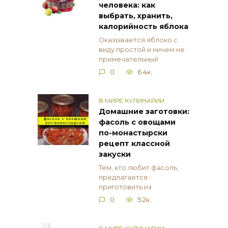
человека: как
выбрать, хранить,
калорийность яблока
Оказывается яблоко с
виду простой и ничем не
примечательный
0
6.4к.
В МИРЕ КУЛИНАРИИ
Домашние заготовки:
фасоль с овощами
по-монастырски
рецепт классной
закуски
Тем, кто любит фасоль,
предлагается
приготовить из
0
5.2к.