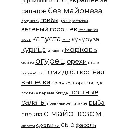
сервировки стола
без майонеза
салатов
грибы
диета
вред яблок
заготовки
зеленый горошек
итальянская
капуста
кукуруза
кухня
каша
морковь
курица
макароны
огурец
орехи
паста
овсянка
помидор
постная
польза яблок
выпечка
постные вторые блюда
постные
постные первые блюда
салаты
рыба
правильное питание
с майонезом
свекла
сыр
фасоль
сухарики
спагетти