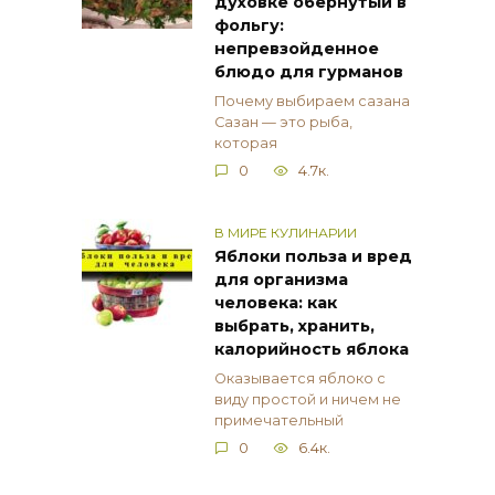
духовке обёрнутый в
фольгу:
непревзойденное
блюдо для гурманов
Почему выбираем сазана
Сазан — это рыба,
которая
0
4.7к.
В МИРЕ КУЛИНАРИИ
Яблоки польза и вред
для организма
человека: как
выбрать, хранить,
калорийность яблока
Оказывается яблоко с
виду простой и ничем не
примечательный
0
6.4к.