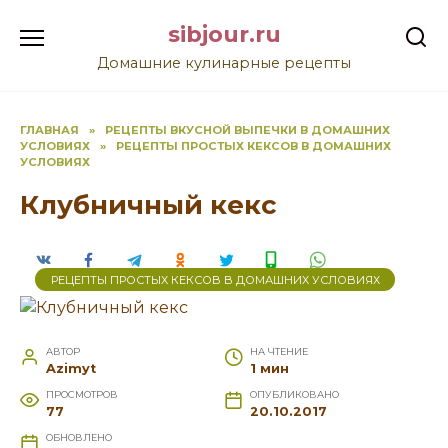
Перейти
sibjour.ru
к
содержанию
Домашние кулинарные рецепты
ГЛАВНАЯ
»
РЕЦЕПТЫ ВКУСНОЙ ВЫПЕЧКИ В ДОМАШНИХ
УСЛОВИЯХ
»
РЕЦЕПТЫ ПРОСТЫХ КЕКСОВ В ДОМАШНИХ
УСЛОВИЯХ
Клубничный кекс
РЕЦЕПТЫ ПРОСТЫХ КЕКСОВ В ДОМАШНИХ УСЛОВИЯХ
АВТОР
НА ЧТЕНИЕ
Azimyt
1 мин
ПРОСМОТРОВ
ОПУБЛИКОВАНО
77
20.10.2017
ОБНОВЛЕНО