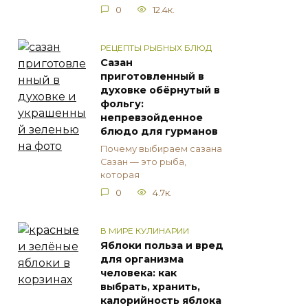
0
12.4к.
РЕЦЕПТЫ РЫБНЫХ БЛЮД
Сазан
приготовленный в
духовке обёрнутый в
фольгу:
непревзойденное
блюдо для гурманов
Почему выбираем сазана
Сазан — это рыба,
которая
0
4.7к.
В МИРЕ КУЛИНАРИИ
Яблоки польза и вред
для организма
человека: как
выбрать, хранить,
калорийность яблока