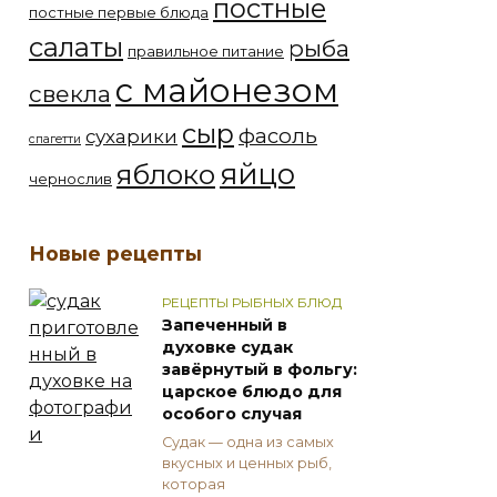
постные
постные первые блюда
салаты
рыба
правильное питание
с майонезом
свекла
сыр
фасоль
сухарики
спагетти
яйцо
яблоко
чернослив
Новые рецепты
РЕЦЕПТЫ РЫБНЫХ БЛЮД
Запеченный в
духовке судак
завёрнутый в фольгу:
царское блюдо для
особого случая
Судак — одна из самых
вкусных и ценных рыб,
которая