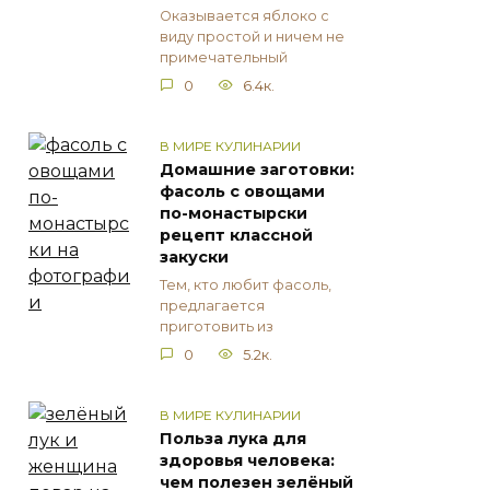
Оказывается яблоко с
виду простой и ничем не
примечательный
0
6.4к.
В МИРЕ КУЛИНАРИИ
Домашние заготовки:
фасоль с овощами
по-монастырски
рецепт классной
закуски
Тем, кто любит фасоль,
предлагается
приготовить из
0
5.2к.
В МИРЕ КУЛИНАРИИ
Польза лука для
здоровья человека:
чем полезен зелёный