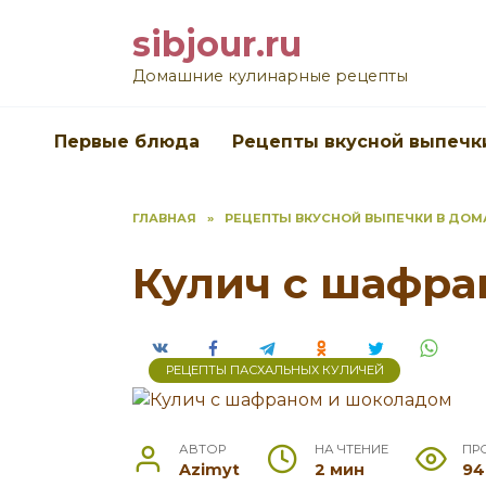
Перейти
sibjour.ru
к
содержанию
Домашние кулинарные рецепты
Первые блюда
Рецепты вкусной выпечк
ГЛАВНАЯ
»
РЕЦЕПТЫ ВКУСНОЙ ВЫПЕЧКИ В ДО
Кулич с шафра
РЕЦЕПТЫ ПАСХАЛЬНЫХ КУЛИЧЕЙ
АВТОР
НА ЧТЕНИЕ
ПР
Azimyt
2 мин
94