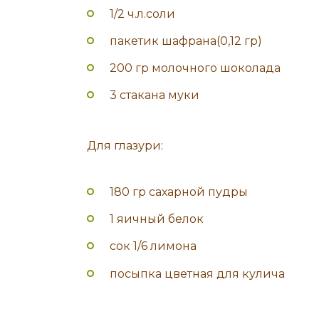
1/2 ч.л.соли
пакетик шафрана(0,12 гр)
200 гр молочного шоколада
3 стакана муки
Для глазури:
180 гр сахарной пудры
1 яичный белок
сок 1/6 лимона
посыпка цветная для кулича