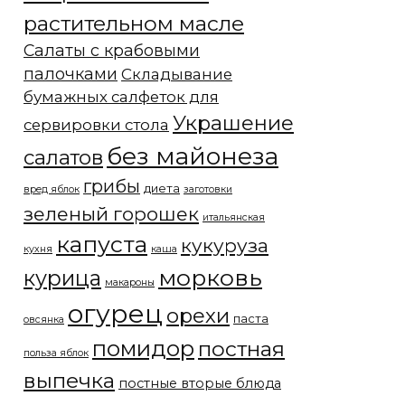
растительном масле
Салаты с крабовыми
палочками
Складывание
бумажных салфеток для
Украшение
сервировки стола
без майонеза
салатов
грибы
диета
вред яблок
заготовки
зеленый горошек
итальянская
капуста
кукуруза
кухня
каша
морковь
курица
макароны
огурец
орехи
паста
овсянка
помидор
постная
польза яблок
выпечка
постные вторые блюда