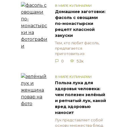
В МИРЕ КУЛИНАРИИ
Домашние заготовки:
фасоль с овощами
по-монастырски
рецепт классной
закуски
Тем, кто любит фасоль,
предлагается
приготовить из
0
5.2к.
В МИРЕ КУЛИНАРИИ
Польза лука для
здоровья человека:
чем полезен зелёный
и репчатый лук, какой
вред здоровью
наносит
Лук представляет собой
основу множества блюд.