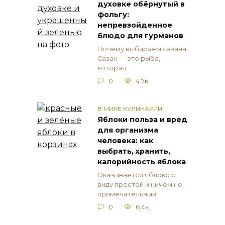
духовке обёрнутый в
фольгу:
непревзойденное
блюдо для гурманов
Почему выбираем сазана
Сазан — это рыба,
которая
0
4.7к.
В МИРЕ КУЛИНАРИИ
Яблоки польза и вред
для организма
человека: как
выбрать, хранить,
калорийность яблока
Оказывается яблоко с
виду простой и ничем не
примечательный
0
6.4к.