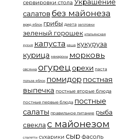
Украшение
сервировки стола
без майонеза
салатов
грибы
диета
вред яблок
заготовки
зеленый горошек
итальянская
капуста
кукуруза
кухня
каша
морковь
курица
макароны
огурец
орехи
паста
овсянка
помидор
постная
польза яблок
выпечка
постные вторые блюда
постные
постные первые блюда
салаты
рыба
правильное питание
с майонезом
свекла
сыр
фасоль
сухарики
спагетти