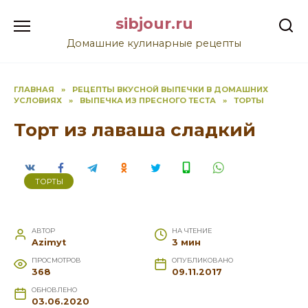
Перейти
sibjour.ru
к
содержанию
Домашние кулинарные рецепты
ГЛАВНАЯ
»
РЕЦЕПТЫ ВКУСНОЙ ВЫПЕЧКИ В ДОМАШНИХ
УСЛОВИЯХ
»
ВЫПЕЧКА ИЗ ПРЕСНОГО ТЕСТА
»
ТОРТЫ
Торт из лаваша сладкий
ТОРТЫ
АВТОР
НА ЧТЕНИЕ
Azimyt
3 мин
ПРОСМОТРОВ
ОПУБЛИКОВАНО
368
09.11.2017
ОБНОВЛЕНО
03.06.2020