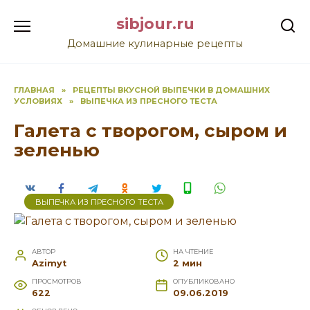
Перейти
sibjour.ru
к
содержанию
Домашние кулинарные рецепты
ГЛАВНАЯ
»
РЕЦЕПТЫ ВКУСНОЙ ВЫПЕЧКИ В ДОМАШНИХ
УСЛОВИЯХ
»
ВЫПЕЧКА ИЗ ПРЕСНОГО ТЕСТА
Галета с творогом, сыром и
зеленью
ВЫПЕЧКА ИЗ ПРЕСНОГО ТЕСТА
АВТОР
НА ЧТЕНИЕ
Azimyt
2 мин
ПРОСМОТРОВ
ОПУБЛИКОВАНО
622
09.06.2019