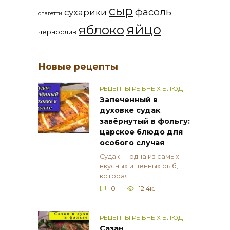
сыр
фасоль
сухарики
спагетти
яйцо
яблоко
чернослив
Новые рецепты
РЕЦЕПТЫ РЫБНЫХ БЛЮД
Запеченный в
духовке судак
завёрнутый в фольгу:
царское блюдо для
особого случая
Судак — одна из самых
вкусных и ценных рыб,
которая
0
12.4к.
РЕЦЕПТЫ РЫБНЫХ БЛЮД
Сазан