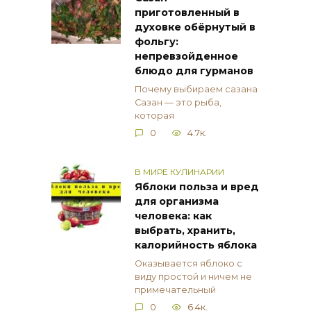
приготовленный в
духовке обёрнутый в
фольгу:
непревзойденное
блюдо для гурманов
Почему выбираем сазана
Сазан — это рыба,
которая
0
4.7к.
В МИРЕ КУЛИНАРИИ
Яблоки польза и вред
для организма
человека: как
выбрать, хранить,
калорийность яблока
Оказывается яблоко с
виду простой и ничем не
примечательный
0
6.4к.