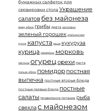
бумажных салфеток для
Украшение
сервировки стола
без майонеза
салатов
грибы
диета
вред яблок
заготовки
зеленый горошек
итальянская
капуста
кукуруза
кухня
каша
морковь
курица
макароны
огурец
орехи
паста
овсянка
помидор
постная
польза яблок
выпечка
постные вторые блюда
постные
постные первые блюда
салаты
рыба
правильное питание
с майонезом
свекла