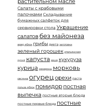
растительном масле
Салаты с крабовыми
палочками
Складывание
бумажных салфеток для
Украшение
сервировки стола
без майонеза
салатов
грибы
диета
вред яблок
заготовки
зеленый горошек
итальянская
капуста
кукуруза
кухня
каша
морковь
курица
макароны
огурец
орехи
паста
овсянка
помидор
постная
польза яблок
выпечка
постные вторые блюда
постные
постные первые блюда