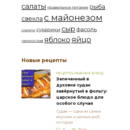
салаты
рыба
правильное питание
с майонезом
свекла
сыр
фасоль
сухарики
спагетти
яйцо
яблоко
чернослив
Новые рецепты
РЕЦЕПТЫ РЫБНЫХ БЛЮД
Запеченный в
духовке судак
завёрнутый в фольгу:
царское блюдо для
особого случая
Судак — одна из самых
вкусных и ценных рыб,
которая
0
12.4к.