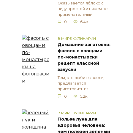
Оказывается яблоко с
виду простой и ничем не
примечательный
0
6.4к.
В МИРЕ КУЛИНАРИИ
Домашние заготовки:
фасоль с овощами
по-монастырски
рецепт классной
закуски
Тем, кто любит фасоль,
предлагается
приготовить из
0
5.2к.
В МИРЕ КУЛИНАРИИ
Польза лука для
здоровья человека:
чем полезен зелёный