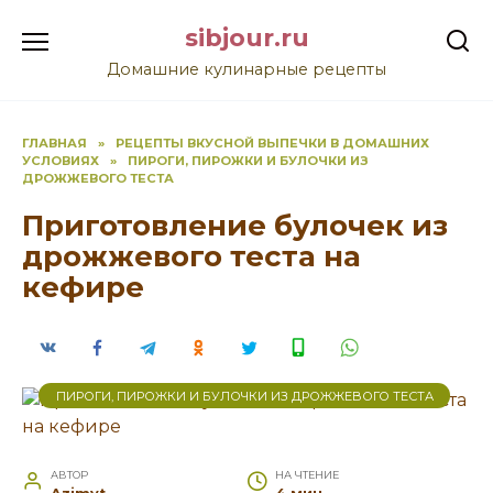
Перейти
sibjour.ru
к
содержанию
Домашние кулинарные рецепты
ГЛАВНАЯ
»
РЕЦЕПТЫ ВКУСНОЙ ВЫПЕЧКИ В ДОМАШНИХ
УСЛОВИЯХ
»
ПИРОГИ, ПИРОЖКИ И БУЛОЧКИ ИЗ
ДРОЖЖЕВОГО ТЕСТА
Приготовление булочек из
дрожжевого теста на
кефире
ПИРОГИ, ПИРОЖКИ И БУЛОЧКИ ИЗ ДРОЖЖЕВОГО ТЕСТА
АВТОР
НА ЧТЕНИЕ