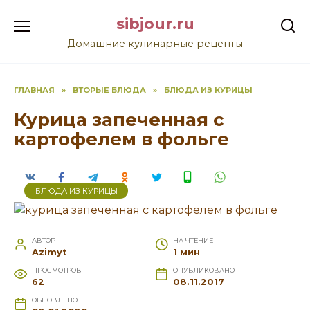
Перейти
sibjour.ru
к
содержанию
Домашние кулинарные рецепты
ГЛАВНАЯ
»
ВТОРЫЕ БЛЮДА
»
БЛЮДА ИЗ КУРИЦЫ
Курица запеченная с
картофелем в фольге
БЛЮДА ИЗ КУРИЦЫ
АВТОР
НА ЧТЕНИЕ
Azimyt
1 мин
ПРОСМОТРОВ
ОПУБЛИКОВАНО
62
08.11.2017
ОБНОВЛЕНО