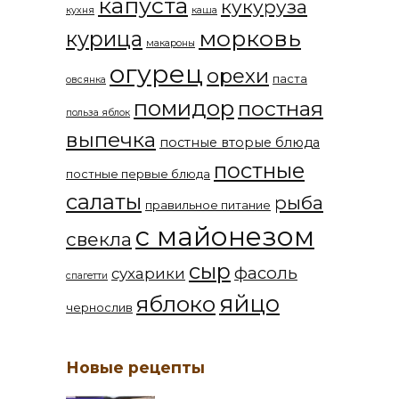
капуста
кукуруза
кухня
каша
морковь
курица
макароны
огурец
орехи
паста
овсянка
помидор
постная
польза яблок
выпечка
постные вторые блюда
постные
постные первые блюда
салаты
рыба
правильное питание
с майонезом
свекла
сыр
фасоль
сухарики
спагетти
яйцо
яблоко
чернослив
Новые рецепты