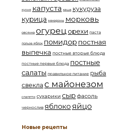
капуста
кукуруза
кухня
каша
морковь
курица
макароны
огурец
орехи
паста
овсянка
помидор
постная
польза яблок
выпечка
постные вторые блюда
постные
постные первые блюда
салаты
рыба
правильное питание
с майонезом
свекла
сыр
фасоль
сухарики
спагетти
яйцо
яблоко
чернослив
Новые рецепты