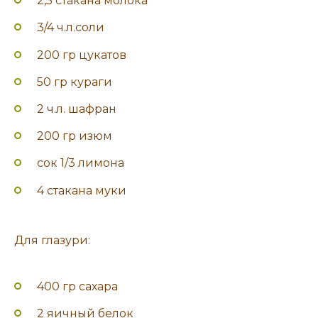
2,5 стакана молока
3/4 ч.л.соли
200 гр цукатов
50 гр кураги
2 ч.л. шафран
200 гр изюм
сок 1/3 лимона
4 стакана муки
Для глазури:
400 гр сахара
2 яичный белок