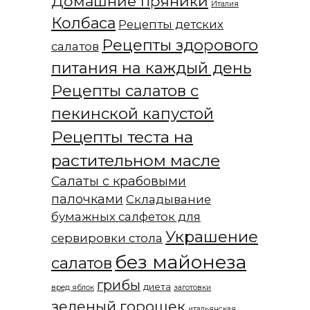
Домашние пряники
Италия
Колбаса
Рецепты детских
Рецепты здорового
салатов
питания на каждый день
Рецепты салатов с
пекинской капустой
Рецепты теста на
растительном масле
Салаты с крабовыми
палочками
Складывание
бумажных салфеток для
Украшение
сервировки стола
без майонеза
салатов
грибы
диета
вред яблок
заготовки
зеленый горошек
итальянская