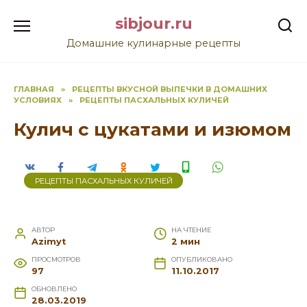
Перейти
sibjour.ru
к
содержанию
Домашние кулинарные рецепты
ГЛАВНАЯ
»
РЕЦЕПТЫ ВКУСНОЙ ВЫПЕЧКИ В ДОМАШНИХ
УСЛОВИЯХ
»
РЕЦЕПТЫ ПАСХАЛЬНЫХ КУЛИЧЕЙ
Кулич с цукатами и изюмом
РЕЦЕПТЫ ПАСХАЛЬНЫХ КУЛИЧЕЙ
АВТОР
НА ЧТЕНИЕ
Azimyt
2 мин
ПРОСМОТРОВ
ОПУБЛИКОВАНО
97
11.10.2017
ОБНОВЛЕНО
28.03.2019